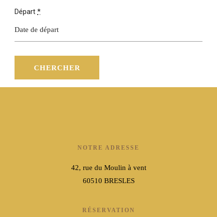
Départ
*
NOTRE ADRESSE
42, rue du Moulin à vent
60510 BRESLES
RÉSERVATION