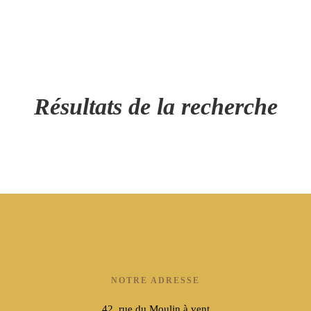
42, rue du Moulin à vent - 60510 BRESLES
07 49 28 83 78
Résultats de la recherche
A propos
Pourquoi un château d’eau ?
Un peu d’histoire
Notre gîte
Galerie Photos
Activités
Au sein du gîte
Aux alentours
Actualités
contact
Réservation
NOTRE ADRESSE
42, rue du Moulin à vent