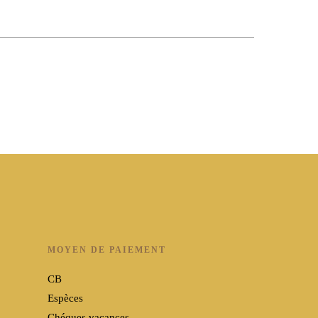
MOYEN DE PAIEMENT
CB
Espèces
Chéques vacances