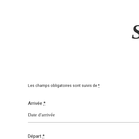
42, rue du Moulin à vent - 60510 BRESLES
07 49 
A propos
Pourquoi un château d’eau ?
Un peu d’histoire
Notre gîte
Galerie Ph
Les champs obligatoires sont suivis de
*
Arrivée
*
Départ
*