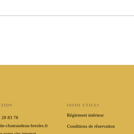
ATION
INFOS UTILES
Réglement intérieur
9 28 83 78
te-chateaudeau-bresles.fr
Conditions de réservation
r notre site internet