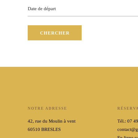
NOTRE ADRESSE
RÉSERV
42, rue du Moulin à vent
Tél.: 07 4
60510 BRESLES
contact@gi
En ligne su