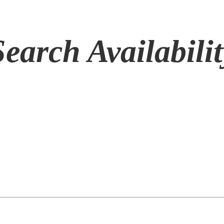
28 83 78
Search Availabilit
Act
Au 
otos
Aux